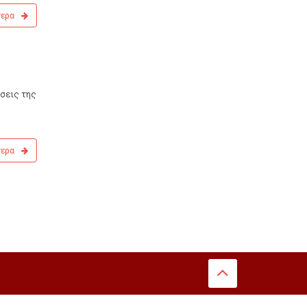
τερα
ύσεις της
τερα