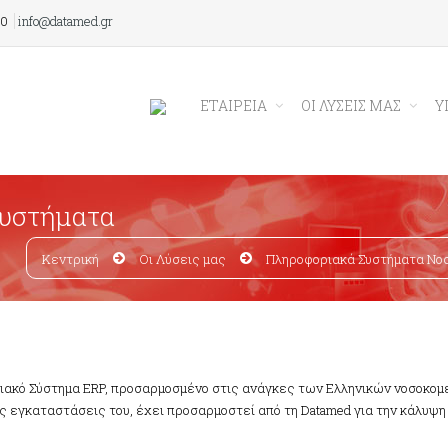
00
info@datamed.gr
ΕΤΑΙΡΕΙΑ
ΟΙ ΛΥΣΕΙΣ ΜΑΣ
Υ
Συστήματα
Κεντρική
Οι Λύσεις μας
Πληροφοριακά Συστήματα Νο
ειακό Σύστημα ERP, προσαρμοσμένο στις ανάγκες των Ελληνικών νοσοκομ
άδες εγκαταστάσεις του, έχει προσαρμοστεί από τη Datamed για την κάλυψ